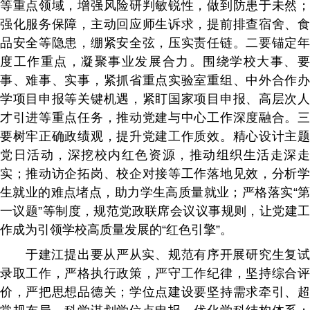
等重点领域，增强风险研判敏锐性，做到防患于未然；
强化服务保障，主动回应师生诉求，提前排查宿舍、食
品安全等隐患，绷紧安全弦，压实责任链。二要锚定年
度工作重点，凝聚事业发展合力。围绕学校大事、要
事、难事、实事，紧抓省重点实验室重组、中外合作办
学项目申报等关键机遇，紧盯国家项目申报、高层次人
才引进等重点任务，推动党建与中心工作深度融合。三
要树牢正确政绩观，提升党建工作质效。精心设计主题
党日活动，深挖校内红色资源，推动组织生活走深走
实；推动访企拓岗、校企对接等工作落地见效，分析学
生就业的难点堵点，助力学生高质量就业；严格落实“第
一议题”等制度，规范党政联席会议议事规则，让党建工
作成为引领学校高质量发展的“红色引擎”。
于建江提出要从严从实、规范有序开展研究生复试
录取工作，严格执行政策，严守工作纪律，坚持综合评
价，严把思想品德关；学位点建设要坚持需求牵引、超